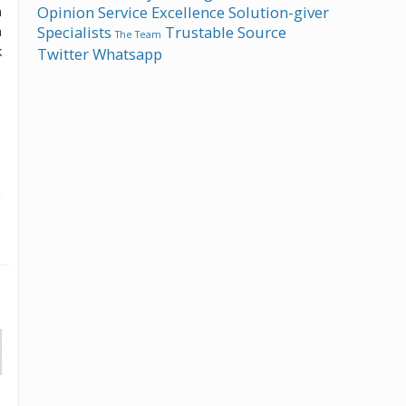
n
Opinion
Service Excellence
Solution-giver
a
Specialists
Trustable Source
The Team
k
Twitter
Whatsapp