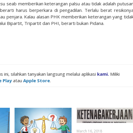
lsu seab memberikan keterangan palsu atau tidak adalah putusa
erarti harus berperkara di pengadilan. Terlalu berat resikony
tau penjara. Kalau alasan PHK memberikan keterangan yang tida
 Bipartit, Tripartit dan PHI, berarti bukan Pidana.
s ini, silahkan tanyakan langsung melalui aplikasi
kami
.
Miliki
 Play
atau
Apple Store
.
Notice
C:\inetpub\vhosts\mms-laws.or.id\illc\wp-content\themes\mytheme\functions\theme-functions.php
: Undefined variable: sizeV in
1308
on line
March 16, 2018