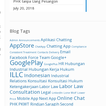
PHK tanpa Uang Pesangon
July 20, 2018
i
k
Blog Tags
n
g
Aplikasi Chatting
Admin
Announcements
AppStore
Chatting App
ChatApp
Compliance
d
Email
Consistent Treatment
Contacts
Delivery
D
Facebook
Force Team
Google+
GooglePlay
HR
Hubungan
GooglePlus
Industrial
Hubungan Kerja
Hukum
ILLC
Indonesian
Industrial
Relations
Konsultasi
Konsultasi Hukum
Labor Law
Ketengakerjaan
Labor Law
Consultation
Legal
LinkedIn
Lone Wolf
Lower
Online Chat
Mobile App
Next App
Price
PHK
PKWT
Rindjan Saragih
Second